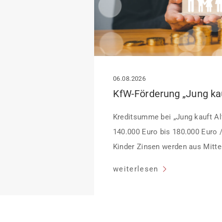
06.08.2026
Kreditsumme bei „Jung kauft Alt
140.000 Euro bis 180.000 Euro 
Kinder Zinsen werden aus Mittel
Heutiger Zins bei 0,53 Prozent e
weiterlesen
Laufzeit und 10 Jahren Zinsbin
verpflichten sich zu energetisc
Monaten nach Förderzusage / S
Einzelmaßnahmen […]