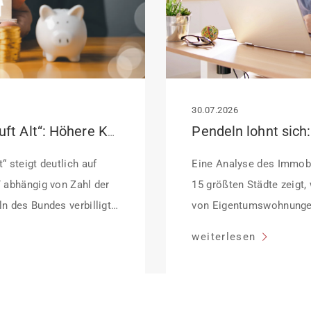
30.07.2026
KfW-Förderung „Jung kauft Alt“: Höhere Kredite ab August 2026
“ steigt deutlich auf
Eine Analyse des Immobi
/ abhängig von Zahl der
15 größten Städte zeigt,
n des Bundes verbilligt:
von Eigentumswohnunge
ffektiv bei 35 Jahren
sinken:
weiterlesen
dung Antragstellende
her Sanierung binnen 54
anierung in