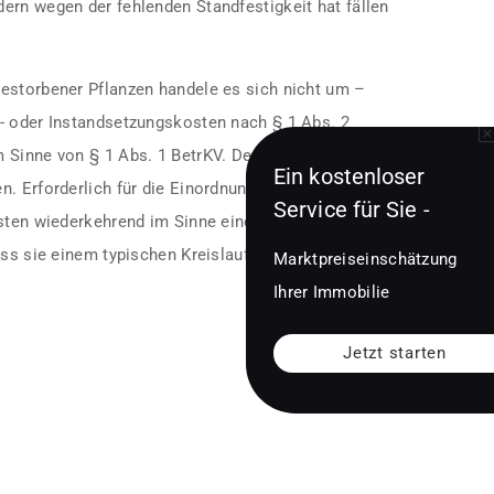
ern wegen der fehlenden Standfestigkeit hat fällen
estorbener Pflanzen handele es sich nicht um –
- oder Instandsetzungskosten nach § 1 Abs. 2
 Sinne von § 1 Abs. 1 BetrKV. Denn es handelt
Ein kostenloser
. Erforderlich für die Einordnung als
Service für Sie -
osten wiederkehrend im Sinne eines starren Turnus
ass sie einem typischen Kreislauf unterlägen.
Marktpreiseinschätzung
Ihrer Immobilie
Jetzt starten