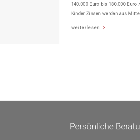
140.000 Euro bis 180.000 Euro 
Kinder Zinsen werden aus Mittel
Heutiger Zins bei 0,53 Prozent e
weiterlesen
Laufzeit und 10 Jahren Zinsbin
verpflichten sich zu energetisc
Monaten nach Förderzusage / S
Einzelmaßnahmen […]
Persönliche Berat