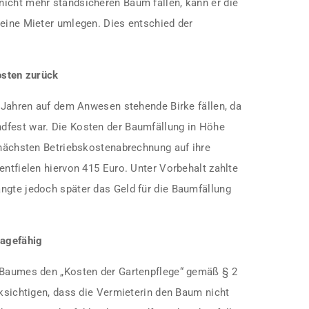
icht mehr standsicheren Baum fällen, kann er die
seine Mieter umlegen. Dies entschied der
osten zurück
0 Jahren auf dem Anwesen stehende Birke fällen, da
dfest war. Die Kosten der Baumfällung in Höhe
r nächsten Betriebskostenabrechnung auf ihre
entfielen hiervon 415 Euro. Unter Vorbehalt zahlte
ngte jedoch später das Geld für die Baumfällung
lagefähig
s Baumes den „Kosten der Gartenpflege“ gemäß § 2
cksichtigen, dass die Vermieterin den Baum nicht