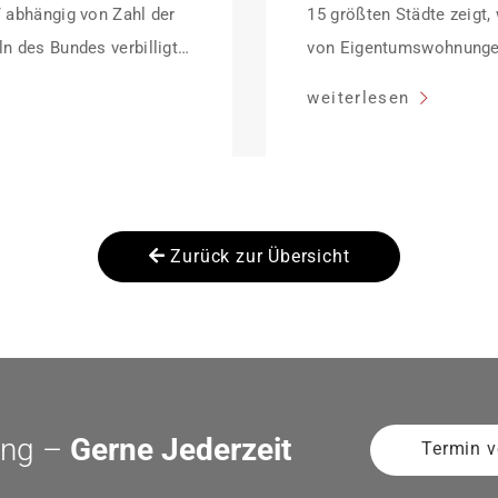
/ abhängig von Zahl der
15 größten Städte zeigt,
n des Bundes verbilligt:
von Eigentumswohnunge
ffektiv bei 35 Jahren
sinken:
weiterlesen
dung Antragstellende
her Sanierung binnen 54
anierung in
Zurück zur Übersicht
ung –
Gerne Jederzeit
Termin v