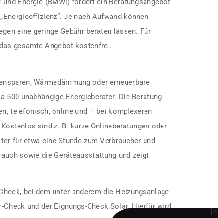
t und Energie (BMWi) fördert ein Beratungsangebot
„Energieeffizienz“. Je nach Aufwand können
egen eine geringe Gebühr beraten lassen. Für
as gesamte Angebot kostenfrei.
tensparen, Wärmedämmung oder erneuerbare
a 500 unabhängige Energieberater. Die Beratung
en, telefonisch, online und – bei komplexeren
. Kostenlos sind z. B. kurze Onlineberatungen oder
ter für etwa eine Stunde zum Verbraucher und
rauch sowie die Geräteausstattung und zeigt
Check, bei dem unter anderem die Heizungsanlage
ar-Check und der Eignungs-Check Solar. Hierfür wird