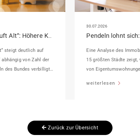
30.07.2026
KfW-Förderung „Jung kauft Alt“: Höhere Kredite ab August 2026
“ steigt deutlich auf
Eine Analyse des Immobi
/ abhängig von Zahl der
15 größten Städte zeigt,
n des Bundes verbilligt:
von Eigentumswohnunge
ffektiv bei 35 Jahren
sinken:
weiterlesen
dung Antragstellende
her Sanierung binnen 54
anierung in
Zurück zur Übersicht