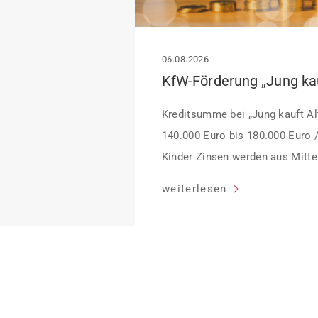
06.08.2026
Kreditsumme bei „Jung kauft Alt
140.000 Euro bis 180.000 Euro 
Kinder Zinsen werden aus Mittel
Heutiger Zins bei 0,53 Prozent e
weiterlesen
Laufzeit und 10 Jahren Zinsbin
verpflichten sich zu energetisc
Monaten nach Förderzusage / S
Einzelmaßnahmen […]