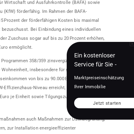
r Wirtschaft und Ausfuhrkontrolle (BAFA) sowie
au (KfW) förderfähig. Im Rahmen der BAFA-
 Prozent der förderfähigen Kosten bis maximal
 bezuschusst. Bei Einbindung eines individuellen
 der Zuschuss sogar auf bis zu 20 Prozent erhöhen,
Euro ermöglicht.
Ein kostenloser
en Programmen 358/359 zinsvergünstigte
Service für Sie -
e Wohneinheit, insbesondere für selbstnutzende
Marktpreiseinschätzung
eseinkommen von bis zu 90.000 Euro. Wer
Ihrer Immobilie
W-Effizienzhaus-Niveau erreicht, kann über das
Euro je Einheit sowie Tilgungszuschüsse von bis
Jetzt starten
tzmaßnahmen auch Maßnahmen zur Dachbegrünung,
 zur Installation energieeffizienter