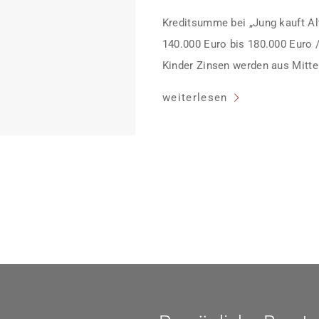
Kreditsumme bei „Jung kauft Alt
140.000 Euro bis 180.000 Euro 
Kinder Zinsen werden aus Mittel
Heutiger Zins bei 0,53 Prozent e
weiterlesen
Laufzeit und 10 Jahren Zinsbin
verpflichten sich zu energetisc
Monaten nach Förderzusage / S
Einzelmaßnahmen […]