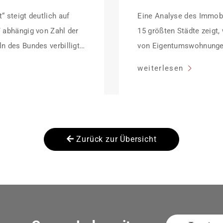
“ steigt deutlich auf
Eine Analyse des Immobi
/ abhängig von Zahl der
15 größten Städte zeigt,
n des Bundes verbilligt:
von Eigentumswohnunge
ffektiv bei 35 Jahren
sinken:
weiterlesen
dung Antragstellende
her Sanierung binnen 54
anierung in
Zurück zur Übersicht