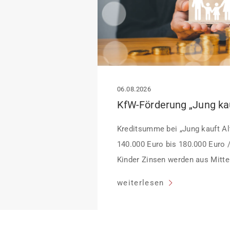
06.08.2026
Kreditsumme bei „Jung kauft Alt
140.000 Euro bis 180.000 Euro 
Kinder Zinsen werden aus Mittel
Heutiger Zins bei 0,53 Prozent e
weiterlesen
Laufzeit und 10 Jahren Zinsbin
verpflichten sich zu energetisc
Monaten nach Förderzusage / S