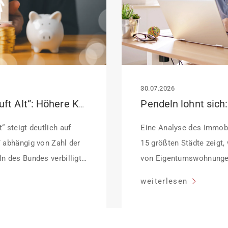
30.07.2026
KfW-Förderung „Jung kauft Alt“: Höhere Kredite ab August 2026
“ steigt deutlich auf
Eine Analyse des Immobi
/ abhängig von Zahl der
15 größten Städte zeigt,
n des Bundes verbilligt:
von Eigentumswohnunge
ffektiv bei 35 Jahren
sinken:
weiterlesen
dung Antragstellende
her Sanierung binnen 54
anierung in