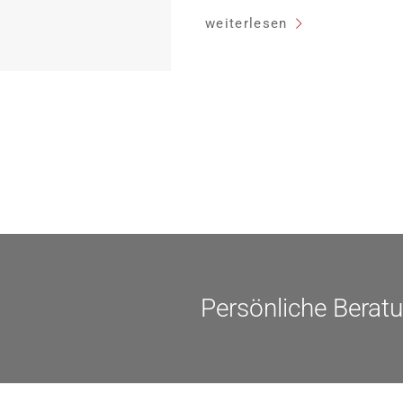
Heutiger Zins bei 0,53 Prozent e
weiterlesen
Laufzeit und 10 Jahren Zinsbin
verpflichten sich zu energetisc
Monaten nach Förderzusage / S
Einzelmaßnahmen […]
Persönliche Berat