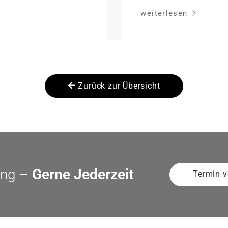
ffektiv bei 35 Jahren
sinken:
weiterlesen
dung Antragstellende
her Sanierung binnen 54
anierung in
Zurück zur Übersicht
ung –
Gerne Jederzeit
Termin v