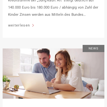
Kreditsumme bei „Jung kauft Alt“ steigt deutlich auf
140.000 Euro bis 180.000 Euro / abhängig von Zahl der
Kinder Zinsen werden aus Mitteln des Bundes
verbilligt: Heutiger Zins bei 0,53 Prozent effektiv bei 35
weiterlesen
Jahren Laufzeit und 10 Jahren Zinsbindung
Antragstellende verpflichten sich zu energetischer
Sanierung binnen 54 Monaten nach Förderzusage /
NEWS
Sanierung in Einzelmaßnahmen […]