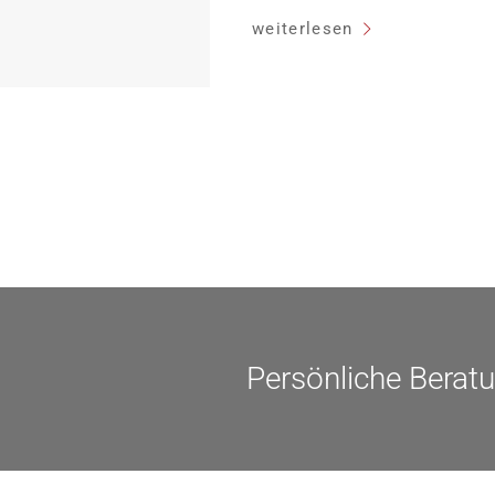
Heutiger Zins bei 0,53 Prozent e
weiterlesen
Laufzeit und 10 Jahren Zinsbin
verpflichten sich zu energetisc
Monaten nach Förderzusage / S
Einzelmaßnahmen […]
Persönliche Berat