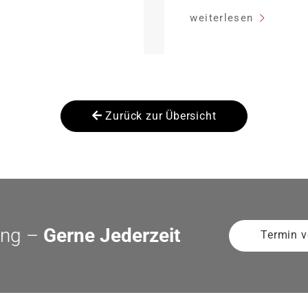
ffektiv bei 35 Jahren
sinken:
weiterlesen
dung Antragstellende
her Sanierung binnen 54
anierung in
Zurück zur Übersicht
ung –
Gerne Jederzeit
Termin v