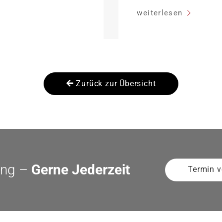
ffektiv bei 35 Jahren
sinken:
weiterlesen
dung Antragstellende
her Sanierung binnen 54
anierung in
Zurück zur Übersicht
ung –
Gerne Jederzeit
Termin v