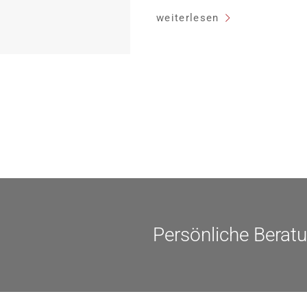
Heutiger Zins bei 0,53 Prozent e
weiterlesen
Laufzeit und 10 Jahren Zinsbin
verpflichten sich zu energetisc
Monaten nach Förderzusage / S
Einzelmaßnahmen […]
Persönliche Berat