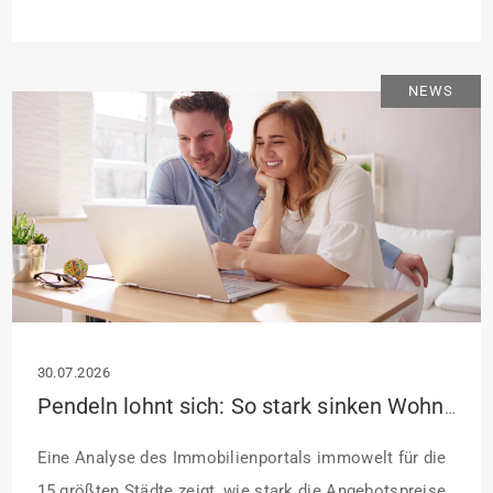
Jahren Laufzeit und 10 Jahren Zinsbindung
Antragstellende verpflichten sich zu energetischer
Sanierung binnen 54 Monaten nach Förderzusage /
NEWS
Sanierung in Einzelmaßnahmen […]
30.07.2026
Pendeln lohnt sich: So stark sinken Wohnungspreise im Umland
Eine Analyse des Immobilienportals immowelt für die
15 größten Städte zeigt, wie stark die Angebotspreise