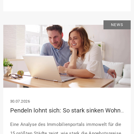
Jahren Laufzeit und 10 Jahren Zinsbindung
Antragstellende verpflichten sich zu energetischer
Sanierung binnen 54 Monaten nach Förderzusage /
NEWS
Sanierung in Einzelmaßnahmen […]
30.07.2026
Pendeln lohnt sich: So stark sinken Wohnungspreise im Umland
Eine Analyse des Immobilienportals immowelt für die
15 größten Städte zeigt, wie stark die Angebotspreise