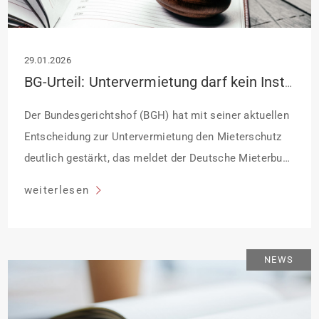
29.01.2026
BG-Urteil: Untervermietung darf kein Instrument zur Gewinnerzielung sein
Der Bundesgerichtshof (BGH) hat mit seiner aktuellen
Entscheidung zur Untervermietung den Mieterschutz
deutlich gestärkt, das meldet der Deutsche Mieterbund
(DMB). Der BGH stellt klar, dass das gesetzliche Recht
weiterlesen
auf Untervermietung nicht dazu missbraucht werden
darf, auf Kosten von Untermietenden erhebliche
Gewinne zu erzielen oder die Mietpreisbremse zu
NEWS
umgehen.