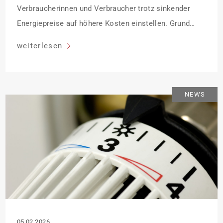
Verbraucherinnen und Verbraucher trotz sinkender
Energiepreise auf höhere Kosten einstellen. Grund
dafür sind die kälteren Außentemperaturen in der
weiterlesen
Heizperiode: Im Schnitt war es 2025 kälter als 2024,
was zu einer Steigerung des Heizenergieverbrauchs
führt. Laut einer aktuellen Prognose des
NEWS
Energiedienstleisters Techem steigen die
Gesamtkosten für Heizen im Mittel damit […]
05.02.2026