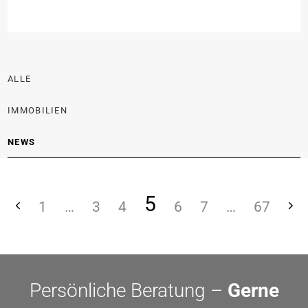
Demnach wird die Wärmewende zunehmend von
Marktentscheidungen, Investitionen und betrieblicher
Praxis vorangetrieben – und ist damit weniger
abhängig von politischen Stimmungen als vielfach
ALLE
angenommen.
IMMOBILIEN
NEWS
5
1
…
3
4
6
7
…
67
Persönliche Beratung –
Gerne