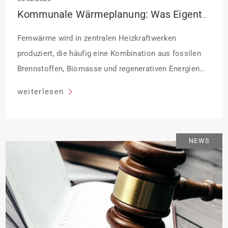
Kommunale Wärmeplanung: Was Eigentümer beachten sollten
Fernwärme wird in zentralen Heizkraftwerken
produziert, die häufig eine Kombination aus fossilen
Brennstoffen, Biomasse und regenerativen Energien
nutzen. Diese Energie läuft durch Fernwärmenetze.
weiterlesen
Derzeit werden bundesweit rund 16 Prozent der
deutschen Wohnungen mit Fernwärme beheizt. Welche
Gebäude künftig mit Fernwärme beheizt werden
NEWS
können, ist Gegenstand der kommunalen
Wärmeplanung, die alle Kommunen vornehmen
müssen. Einige Kommunen […]