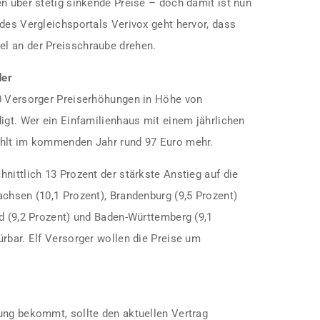
n über stetig sinkende Preise – doch damit ist nun
des Vergleichsportals Verivox geht hervor, dass
l an der Preisschraube drehen.
der
0 Versorger Preiserhöhungen in Höhe von
igt. Wer ein Einfamilienhaus mit einem jährlichen
ahlt im kommenden Jahr rund 97 Euro mehr.
nittlich 13 Prozent der stärkste Anstieg auf die
chsen (10,1 Prozent), Brandenburg (9,5 Prozent)
nd (9,2 Prozent) und Baden-Württemberg (9,1
rbar. Elf Versorger wollen die Preise um
ung bekommt, sollte den aktuellen Vertrag