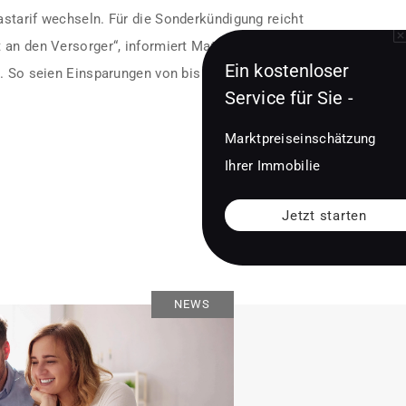
starif wechseln. Für die Sonderkündigung reicht
 an den Versorger“, informiert Mathias Köster-
Ein kostenloser
x. So seien Einsparungen von bis zu 540 Euro pro
Service für Sie -
Marktpreiseinschätzung
Ihrer Immobilie
Jetzt starten
NEWS