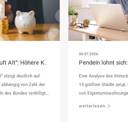
30.07.2026
KfW-Förderung „Jung kauft Alt“: Höhere Kredite ab August 2026
“ steigt deutlich auf
Eine Analyse des Immobi
/ abhängig von Zahl der
15 größten Städte zeigt,
n des Bundes verbilligt:
von Eigentumswohnunge
ffektiv bei 35 Jahren
sinken:
weiterlesen
dung Antragstellende
her Sanierung binnen 54
anierung in