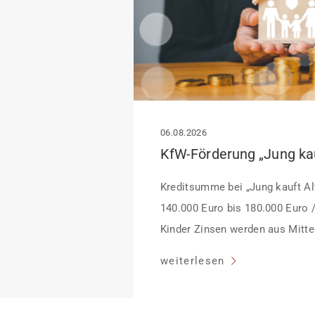
06.08.2026
Kreditsumme bei „Jung kauft Alt
140.000 Euro bis 180.000 Euro 
Kinder Zinsen werden aus Mittel
Heutiger Zins bei 0,53 Prozent e
weiterlesen
Laufzeit und 10 Jahren Zinsbin
verpflichten sich zu energetisc
Monaten nach Förderzusage / S