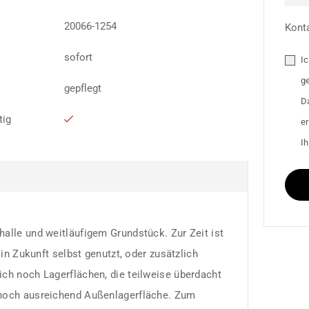
20066-1254
Kont
sofort
I
g
gepflegt
D
tig
e
Ih
alle und weitläufigem Grundstück. Zur Zeit ist
 in Zukunft selbst genutzt, oder zusätzlich
ch noch Lagerflächen, die teilweise überdacht
 noch ausreichend Außenlagerfläche. Zum