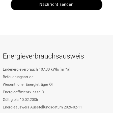
Nachricht senden
Energieverbrauchsausweis
Endenergieverbrauch
107,30 kWh/(m²*a)
Befeuerungsart
oel
Wesentlicher Energieträger
Öl
Energieeffizienzklasse
D
Gültig bis
10.02.2036
Energieausweis Ausstellungsdatum
2026-02-11