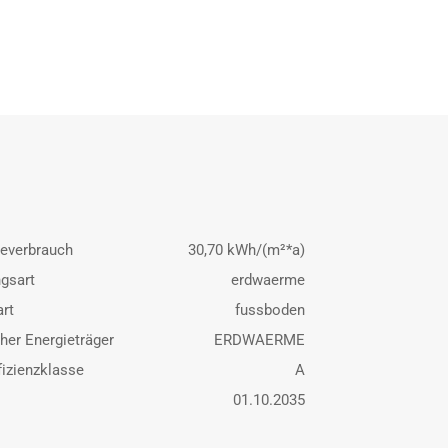
ieverbrauch
30,70 kWh/(m²*a)
gsart
erdwaerme
rt
fussboden
her Energieträger
ERDWAERME
fizienzklasse
A
01.10.2035