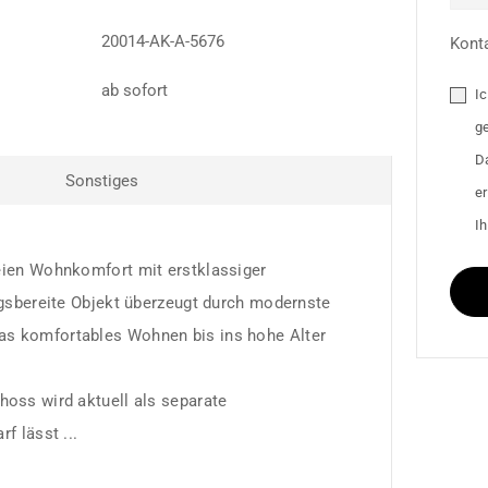
20014-AK-A-5676
Kont
ab sofort
I
g
D
Sonstiges
e
Ih
reien Wohnkomfort mit erstklassiger
zugsbereite Objekt überzeugt durch modernste
as komfortables Wohnen bis ins hohe Alter
hoss wird aktuell als separate
f lässt ...