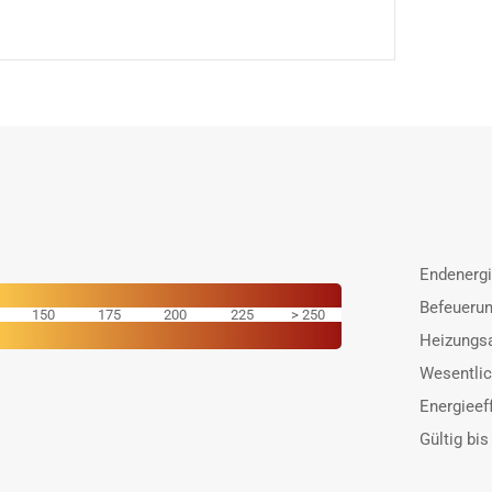
Endenerg
Befeuerun
150
175
200
225
250
Heizungsa
Wesentlic
Energieef
Gültig bis