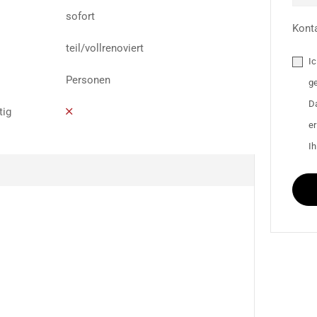
sofort
Kont
teil/vollrenoviert
I
Personen
g
D
tig
e
Ih