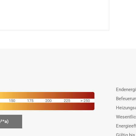
Endenergi
Befeuerun
150
175
200
225
250
Heizungsa
Wesentlic
²*a)
Energieef
Gültig bis