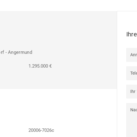
Ihr
rf - Angermund
An
1.295.000 €
Tel
Ihr
Nac
20006-7026c