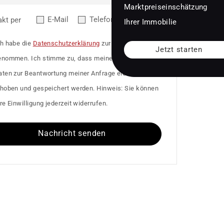
Marktpreiseinschätzung
E-Mail
Telefon
akt per
Ihrer Immobilie
ch habe die
Datenschutzerklärung
zur Kenntnis
Jetzt starten
enommen. Ich stimme zu, dass meine Angaben und
aten zur Beantwortung meiner Anfrage elektronisch
rhoben und gespeichert werden. Hinweis: Sie können
re Einwilligung jederzeit widerrufen.
Nachricht senden