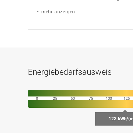
mehr anzeigen
Energiebedarfsausweis
0
25
50
75
100
125
123 kWh/(m