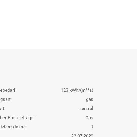
ebedarf
123 kWh/(m²*a)
gsart
gas
rt
zentral
her Energieträger
Gas
fizienzklasse
D
23.07.2029