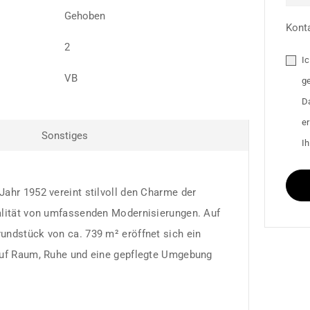
Gehoben
Kont
2
I
VB
g
D
e
Sonstiges
Ih
ahr 1952 vereint stilvoll den Charme der
alität von umfassenden Modernisierungen. Auf
undstück von ca. 739 m² eröffnet sich ein
auf Raum, Ruhe und eine gepflegte Umgebung