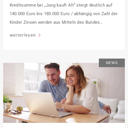
Kreditsumme bei „Jung kauft Alt“ steigt deutlich auf
140.000 Euro bis 180.000 Euro / abhängig von Zahl der
Kinder Zinsen werden aus Mitteln des Bundes
verbilligt: Heutiger Zins bei 0,53 Prozent effektiv bei 35
weiterlesen
Jahren Laufzeit und 10 Jahren Zinsbindung
Antragstellende verpflichten sich zu energetischer
Sanierung binnen 54 Monaten nach Förderzusage /
NEWS
Sanierung in Einzelmaßnahmen […]