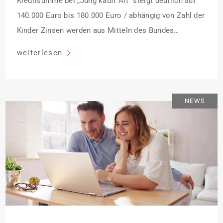
Kreditsumme bei „Jung kauft Alt“ steigt deutlich auf
140.000 Euro bis 180.000 Euro / abhängig von Zahl der
Kinder Zinsen werden aus Mitteln des Bundes
verbilligt: Heutiger Zins bei 0,53 Prozent effektiv bei 35
weiterlesen
Jahren Laufzeit und 10 Jahren Zinsbindung
Antragstellende verpflichten sich zu energetischer
Sanierung binnen 54 Monaten nach Förderzusage /
NEWS
Sanierung in Einzelmaßnahmen […]