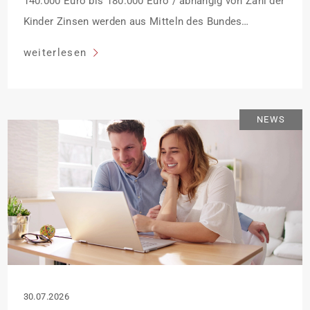
140.000 Euro bis 180.000 Euro / abhängig von Zahl der
Kinder Zinsen werden aus Mitteln des Bundes
verbilligt: Heutiger Zins bei 0,53 Prozent effektiv bei 35
weiterlesen
Jahren Laufzeit und 10 Jahren Zinsbindung
Antragstellende verpflichten sich zu energetischer
Sanierung binnen 54 Monaten nach Förderzusage /
NEWS
Sanierung in Einzelmaßnahmen […]
30.07.2026