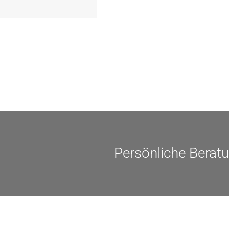
verpflichten sich zu energetisc
Monaten nach Förderzusage / S
Einzelmaßnahmen […]
Persönliche Berat