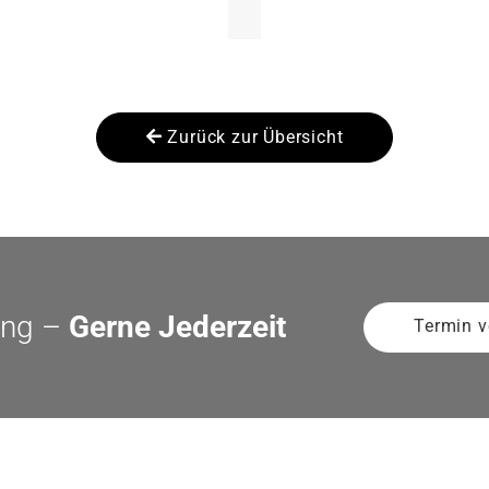
her Sanierung binnen 54
anierung in
Zurück zur Übersicht
ung –
Gerne Jederzeit
Termin v