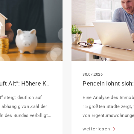
30.07.2026
KfW-Förderung „Jung kauft Alt“: Höhere Kredite ab August 2026
“ steigt deutlich auf
Eine Analyse des Immobi
/ abhängig von Zahl der
15 größten Städte zeigt,
n des Bundes verbilligt:
von Eigentumswohnunge
ffektiv bei 35 Jahren
sinken:
weiterlesen
dung Antragstellende